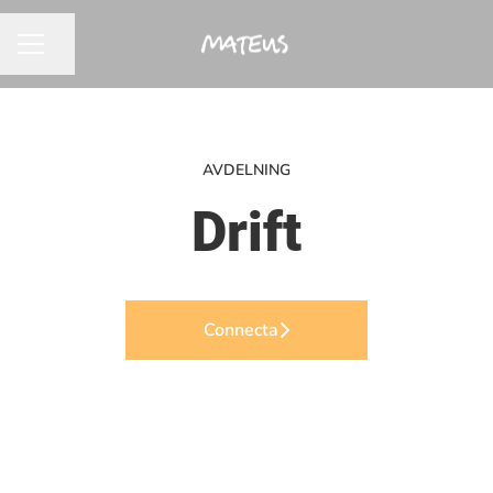
Dela sidan
KARRIÄRMENY
AVDELNING
Drift
Connecta